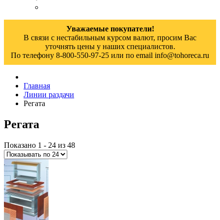
Уважаемые покупатели!
В связи с нестабильным курсом валют, просим Вас
уточнять цены у наших специалистов.
По телефону 8-800-550-97-25 или по email info@tohoreca.ru
Главная
Линии раздачи
Регата
Регата
Показано 1 - 24 из 48