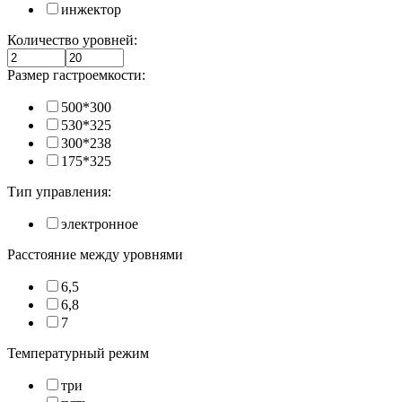
инжектор
Количество уровней:
Размер гастроемкости:
500*300
530*325
300*238
175*325
Тип управления:
электронное
Расстояние между уровнями
6,5
6,8
7
Температурный режим
три