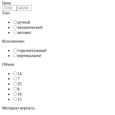
Цена
Тип:
ручной
механический
автомат
Исполнение:
горизонтальный
вертикальное
Объем:
14
7
25
8
16
15
Материал корпуса: