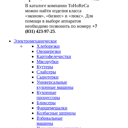
В каталоге компании ToHoReCa
можно найти изделия класса
«эконом», «бизнес» и «люкс». Для
помощи в выборе аппаратов
необходимо позвонить по номеру
+7
(831) 423-97-25
.
Электромеханическое
Хлеборезки
Овощерезки
Картофелечистки
Мясорубки
Куттеры
Слайсеры
Сыротерки
Универсальные
кухонные машины
Кухонные
процессоры
Бликсеры
Фаршемешалки
Колбасные шприцы
Взбивальные
машины