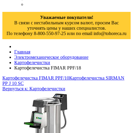
Уважаемые покупатели!
В связи с нестабильным курсом валют, просим Вас
уточнять цены у наших специалистов.
По телефону 8-800-550-97-25 или по email info@tohoreca.ru
Главная
Электромеханическое оборудование
Картофелечистки
Картофелечистка FIMAR PPF/18
Картофелечистка FIMAR PPF/10
Картофелечистка SIRMAN
РР J 10 SC
Вернуться к: Картофелечистки