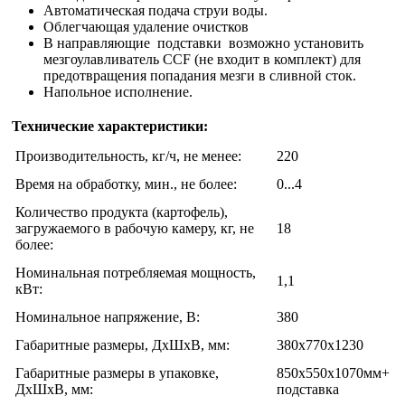
Автоматическая подача струи воды.
Облегчающая удаление очистков
В направляющие подставки возможно установить
мезгоулавливатель ССF (не входит в комплект) для
предотвращения попадания мезги в сливной сток.
Напольное исполнение.
Технические характеристики:
Производительность, кг/ч, не менее:
220
Время на обработку, мин., не более:
0...4
Количество продукта (картофель),
загружаемого в рабочую камеру, кг, не
18
более:
Номинальная потребляемая мощность,
1,1
кВт:
Номинальное напряжение, В:
380
Габаритные размеры, ДхШхВ, мм:
380х770х1230
Габаритные размеры в упаковке,
850х550х1070мм+
ДхШхВ, мм:
подставка