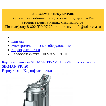
Уважаемые покупатели!
В связи с нестабильным курсом валют, просим Вас
уточнять цены у наших специалистов.
По телефону 8-800-550-97-25 или по email info@tohoreca.ru
Главная
Электромеханическое оборудование
Картофелечистки
Картофелечистка SIRMAN РРJ 10
Картофелечистка SIRMAN PP/AVJ 10 2V
Картофелечистка
SIRMAN РРJ 20
Вернуться к: Картофелечистки